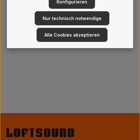
Konfigurieren
Nur technisch notwendige
Alle Cookies akzeptieren
Durchschnittliche Bewertung von 0 von 5 Sternen
UNITRA CSH-801 - CD Player - Black
Der UNITRACSH-805 ist ein CD-Player mit DAC und Laufwerks-
Funktion. Er verfügt über eine einzigartige Benutzeroberfläche
mit einem hintergrundbeleuchteten E-Ink-Display mit einem
angenehmen, natürlichen Look. Ergänzt wird die Optik durch eine
2.199,00 €*
Frontblende aus Aluminium und einen CD-Sichtfeld oberhalb der
Schublade. Der eingebaute DAC ermöglicht den direkten
Anschluss des Players an einen analogen Verstärker, und digitale
Ausgänge ermöglichen den optionalen Betrieb mit einem
externen Wandler. Der Player verfolgt sein Design bis in die
1970er Jahre zurück und verwendet audiophile Komponenten
eingebaut in das Ganzmetallgehäuse des Players sorgen für eine
längere Lebensdauer. Die patentierte Lösung von Unitra
ermöglicht das Ein- und Ausschalten des Geräts mit dem Schalter
oder mit der Fernbedienung. Der Player verfügt über einen