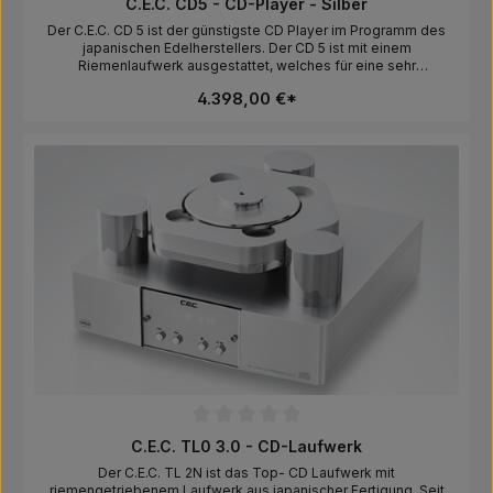
C.E.C. CD5 - CD-Player - Silber
Der C.E.C. CD 5 ist der günstigste CD Player im Programm des
japanischen Edelherstellers. Der CD 5 ist mit einem
Riemenlaufwerk ausgestattet, welches für eine sehr
angenehmes und stressfreies Klangbild sorgt. Die Musik spielt
4.398,00 €*
sich vor einem tiefschwarzen Hintergrund ab und mal tolle
Klangfarben. Neben dem EAR Yoshino Acute ist der CEC CD 5
einer der wenigen CD Player, die auch von unseren
anspruchsvollen Analogkunden gemocht wird.Hersteller:Derzeit
liegen uns keine Sicherheitsinformationen oder Warnhinweise
des Herstellers vor.Verantwortliche Person für die EU:In der EU
ansässiger Wirtschaftsbeteiligter, der sicherstellt, dass das
Produkt den erforderlichen Vorschriften entspricht.Audiovertrieb
Frank Koglin, Junkernstr. 5-7, 47051 Duisburg, Deutschland,
info@cec-audio.de
Durchschnittliche Bewertung von 0 von 5 Sternen
C.E.C. TL0 3.0 - CD-Laufwerk
Der C.E.C. TL 2N ist das Top- CD Laufwerk mit
riemengetriebenem Laufwerk aus japanischer Fertigung. Seit