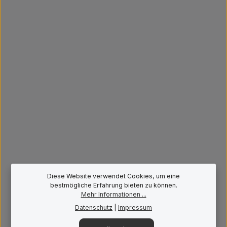
Deutschland, E-Mail: info@pannes-vertrieb.de
Durchschnittliche Bewertung von 0 von 5 Sternen
RUARK CD-1000 - CD Laufwerk
299,00 €*
Diese Website verwendet Cookies, um eine
bestmögliche Erfahrung bieten zu können.
Mehr Informationen ...
Vorführbereit
Datenschutz
|
Impressum
Produkt Neuheit