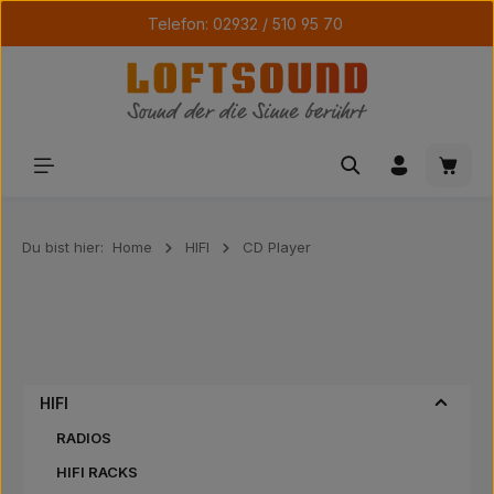
Telefon: 02932 / 510 95 70
Zum Hauptinhalt springen
Waren
Du bist hier:
Home
HIFI
CD Player
HIFI
RADIOS
HIFI RACKS