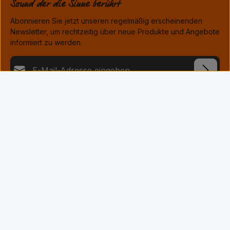
leistungsstarken 32-Bit-DAC mit einer Abtastrate von 384 kHz
(PCM) für die optimale Dekodierung von digitalen CD-Audio-
Abonnieren Sie jetzt unseren regelmäßig erscheinenden
Aufnahmen.
Newsletter, um rechtzeitig über neue Produkte und Angebote
informiert zu werden.
E-Mail-Adresse*
Datenschutz
Die mit einem Stern (*) markierten Felder sind Pflichtfelder.
Ich habe die
Datenschutzbestimmungen
zur Kenntnis
genommen und die
AGB
gelesen und bin mit ihnen
Öffnungszeiten
einverstanden.
*
Informationen
Service
Folge uns