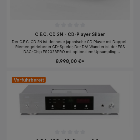
Durchschnittliche Bewertung von 0 von 5 Sternen
C.E.C. CD 2N - CD-Player Silber
Der C.E.C. CD 2N ist der neue japanische CD Player mit Doppel-
Riemengetriebener CD-Spieler, Der D/A Wandler ist der ESS
DAC-Chip ES9028PRO mit optionalem Upsampling
24bit/88.2kHz, 176.4kHz, Externer Word Clock Eingang, Der CD 2N
8.998,00 €*
verfügt über folgende Ausgänge: XLR, RCA (analog), AES/EBU,
Coaxial, TosLink (digital).Hersteller:Derzeit liegen uns keine
Sicherheitsinformationen oder Warnhinweise des Herstellers
vor.Verantwortliche Person für die EU:In der EU ansässiger
Vorführbereit
Wirtschaftsbeteiligter, der sicherstellt, dass das Produkt den
erforderlichen Vorschriften entspricht.Audiovertrieb Frank Koglin,
Junkernstr. 5-7, 47051 Duisburg, Deutschland, info@cec-
audio.de
Durchschnittliche Bewertung von 0 von 5 Sternen