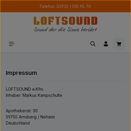
Telefon: 02932 / 510 95 70
Zum Hauptinhalt springen
Waren
Impressum
LOFTSOUND e.Kfm.
Inhaber: Markus Kampschulte
Apothekerstr. 30
59755 Arnsberg / Neheim
Deutschland