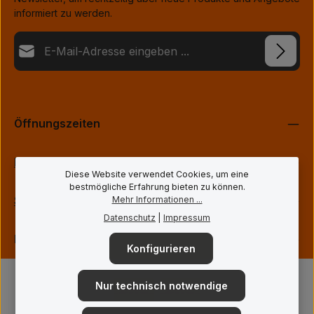
informiert zu werden.
E-Mail-Adresse*
Datenschutz
Die mit einem Stern (*) markierten Felder sind Pflichtfelder.
Ich habe die
Datenschutzbestimmungen
zur Kenntnis
genommen und die
AGB
gelesen und bin mit ihnen
Öffnungszeiten
einverstanden.
*
Informationen
Diese Website verwendet Cookies, um eine
bestmögliche Erfahrung bieten zu können.
Service
Mehr Informationen ...
Datenschutz
|
Impressum
Folge uns
Konfigurieren
Nur technisch notwendige