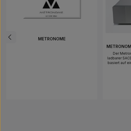
METRONOME
Durchschnitt
METRONOME
Der Metro
ladbarer SAC
basiert auf e
proprietären
SACDs, kann
Discs he
fantastische A
End DA-Wan
AKM AK4497 C
x8 in nativer
hervorragende
typischen Klan
Gehäuse unte
aus 3 Ringk
Filtern un
Optional ist 
Ausgangsstu