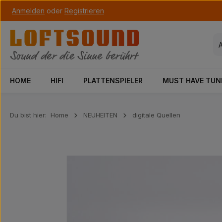
Anmelden
oder
Registrieren
 Hauptinhalt springen
Zur Suche springen
Zur Hauptnavigation springen
HOME
HIFI
PLATTENSPIELER
MUST HAVE TUN
Du bist hier:
Home
NEUHEITEN
digitale Quellen
Bildergalerie überspringen