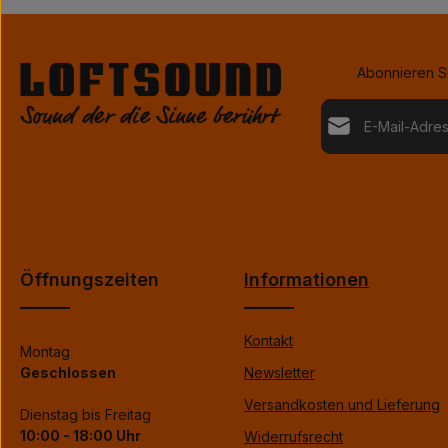
AQWO geesch
die mitgeli
starke Alu
Stahlblechge
von Elektro
Abonnieren Si
Traumplayer 
ganz neue
E-Mail-Adresse*
METRONOME G
GESCHÄ
VERSA
TECHNOLOGI
Datenschutz
Garrigue Lo
Die mit einem Stern 
con
Ich habe die
Da
genommen und 
einverstanden.
Öffnungszeiten
Informationen
Kontakt
Montag
Geschlossen
Newsletter
Versandkosten und Lieferung
Dienstag bis Freitag
10:00 - 18:00 Uhr
Widerrufsrecht