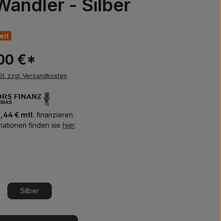
andler - Silber
eit
00 €*
St. zzgl. Versandkosten
,44 € mtl.
finanzieren.
mationen finden sie
hier
.
iche Bewertung von 0 von 5 Sternen
ählen
Silber