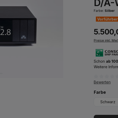
D/A-W
Farbe:
Silber
Vorführber
5.500,
Preise inkl. Mw
Schon
ab 100
Weitere Infor
Durchschnittl
Bewerten
ausw
Farbe
Schwarz