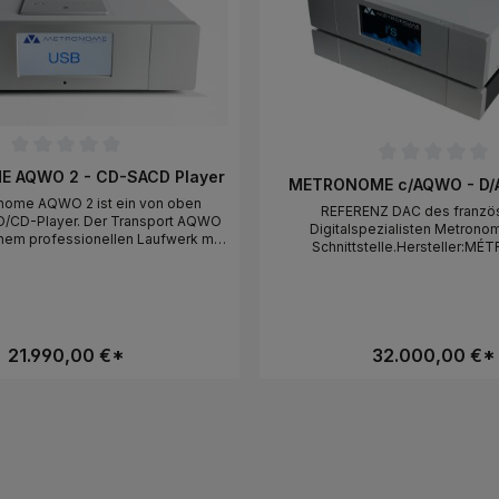
liche Bewertung von 0 von 5 Sternen
Durchschnittliche Bewertung v
 AQWO 2 - CD-SACD Player
METRONOME c/AQWO - D/
nome AQWO 2 ist ein von oben
REFERENZ DAC des franzö
D/CD-Player. Der Transport AQWO
Digitalspezialisten Metronom
inem professionellen Laufwerk mit
Schnittstelle.Hersteller:M
 Verbesserungen. Er liest CDs und
TECHNOLOGIE, 166 Rue du Caste
 jedes einzelne Detail aus Ihren
Garrigue Longue, F-81600 MONT
rausholen und entfaltet eine
contact@metronome.au
udio Darbietung. Der interne High-
dler des AQWO verwendet zwei
hips. Der AQWO verarbeitet DSD
21.990,00 €*
32.000,00 €*
 Form bis zu 512 kHz. Er kombiniert
 Präzision mit der für Métronome
gtreue. Die Stromversorgung ist im
rgebracht und besteht beim AQWO
erntransformatoren mit Schaffner
d 10 unabhängigen Regelkreisen.
für den AQWO eine Class-A Röhren-
fe erhältlich. Die Bedienung des