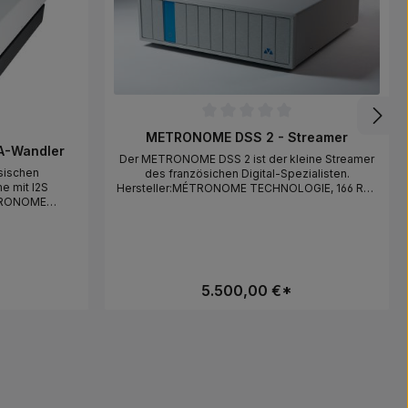
Durchschnittliche Bewertung von 0 von 5 Sterne
METRONOME DSS 2 - Streamer
on 0 von 5 Sternen
A-Wandler
Der METRONOME DSS 2 ist der kleine Streamer
sischen
des französichen Digital-Spezialisten.
e mit I2S
Hersteller:MÉTRONOME TECHNOLOGIE, 166 Rue
ÉTRONOME
du Castellet – Z.A. Garrigue Longue, F-81600
llet – Z.A.
MONTANS, FRANCE, contact@metronome.audio,
ANS, FRANCE,
dio,
5.500,00 €*