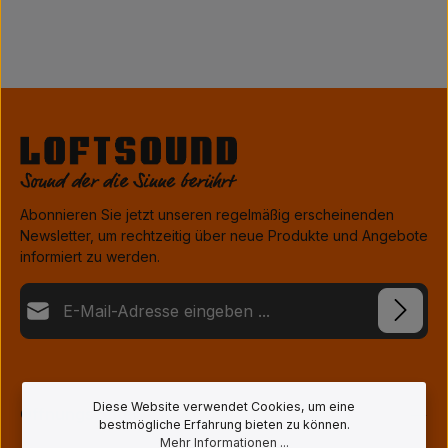
Abonnieren Sie jetzt unseren regelmäßig erscheinenden
Newsletter, um rechtzeitig über neue Produkte und Angebote
informiert zu werden.
E-Mail-Adresse*
Datenschutz
Die mit einem Stern (*) markierten Felder sind Pflichtfelder.
Ich habe die
Datenschutzbestimmungen
zur Kenntnis
genommen und die
AGB
gelesen und bin mit ihnen
Diese Website verwendet Cookies, um eine
Öffnungszeiten
bestmögliche Erfahrung bieten zu können.
einverstanden.
*
Mehr Informationen ...