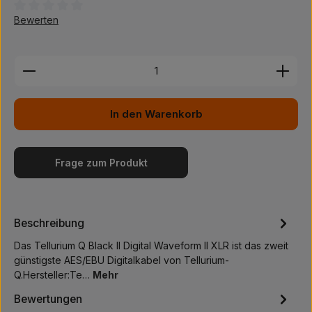
Durchschnittliche Bewertung von 0 von 5 Sternen
Bewerten
Produkt Anzahl: Gib den gewünschten Wert ein ode
In den Warenkorb
Frage zum Produkt
Beschreibung
Das Tellurium Q Black II Digital Waveform II XLR ist das zweit
günstigste AES/EBU Digitalkabel von Tellurium-
Q.Hersteller:Te…
Mehr
Bewertungen