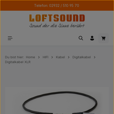
Telefon: 02932 / 510 95 70
Zum Hauptinhalt springen
Waren
Du bist hier:
Home
HIFI
Kabel
Digitalkabel
Digitalkabel XLR
Bildergalerie überspringen