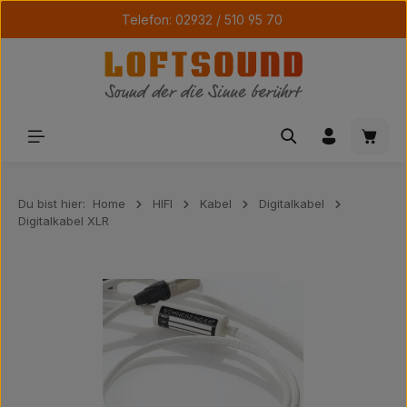
Telefon: 02932 / 510 95 70
Zum Hauptinhalt springen
Waren
Du bist hier:
Home
HIFI
Kabel
Digitalkabel
Digitalkabel XLR
Bildergalerie überspringen