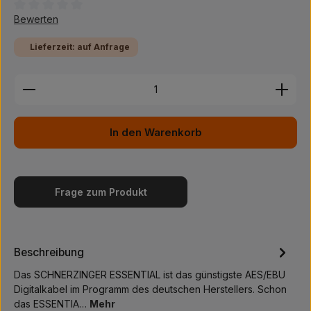
Durchschnittliche Bewertung von 0 von 5 Sternen
Bewerten
Lieferzeit: auf Anfrage
Produkt Anzahl: Gib den gewünschten Wert ein ode
In den Warenkorb
Frage zum Produkt
Beschreibung
Das SCHNERZINGER ESSENTIAL ist das günstigste AES/EBU
Digitalkabel im Programm des deutschen Herstellers. Schon
das ESSENTIA…
Mehr