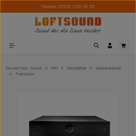
Telefon: 02932 / 510 95 70
Zum Hauptinhalt springen
Waren
Du bist hier:
Home
HIFI
Verstärker
Vollverstärker
Transistor
Bildergalerie überspringen