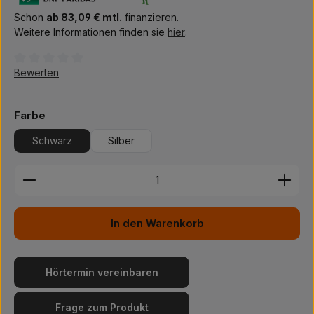
Schon
ab 83,09 € mtl.
finanzieren.
Weitere Informationen finden sie
hier
.
Durchschnittliche Bewertung von 0 von 5 Sternen
Bewerten
auswählen
Farbe
Schwarz
Silber
Produkt Anzahl: Gib den gewünschten Wert ein ode
In den Warenkorb
Hörtermin vereinbaren
Frage zum Produkt