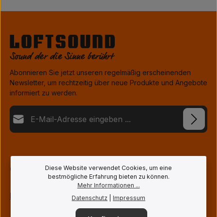
Abonnieren Sie jetzt unseren regelmäßig erscheinenden
Newsletter, um rechtzeitig über neue Produkte und Angebote
informiert zu werden.
E-Mail-Adresse*
Datenschutz
Die mit einem Stern (*) markierten Felder sind Pflichtfelder.
Ich habe die
Datenschutzbestimmungen
zur Kenntnis
genommen und die
AGB
gelesen und bin mit ihnen
Diese Website verwendet Cookies, um eine
Öffnungszeiten
einverstanden.
*
bestmögliche Erfahrung bieten zu können.
Mehr Informationen ...
Informationen
Datenschutz
|
Impressum