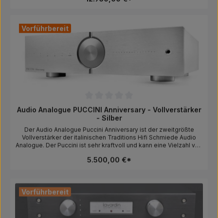
handelt sich um die RR Version mit relaisgeschalteten
Festwiderständen.Hersteller:AF GROUP SRL, Via Cesare Battisti
126G, 51015 Monsummano Terme, Pistoia, Italy,
Vorführbereit
info@afgroupsrl.com
Durchschnittliche Bewertung von 0 von 5 Sternen
Audio Analogue PUCCINI Anniversary - Vollverstärker
- Silber
Der Audio Analogue Puccini Anniversary ist der zweitgrößte
Vollverstärker der italinischen Traditions Hifi Schmiede Audio
Analogue. Der Puccini ist sehr kraftvoll und kann eine Vielzahl von
Lautsprechern betreiben, die einen kontrollierten und angenehm
5.500,00 €*
klingenden Verstärker benötigen.Hersteller:AF GROUP SRL, Via
Cesare Battisti 126G, 51015 Monsummano Terme, Pistoia, Italy,
info@afgroupsrl.com
Vorführbereit