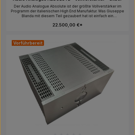
Der Audio Analogue Absolute ist der größte Vollverstärker im
Programm der italienischen High End Manufaktur. Was Giuseppe
Blanda mit diesem Teil gezaubert hat ist einfach ein
wahrgewordener Traum. Ein Transistor Verstärker mit dem Klang
22.500,00 €*
einer sehr guten Röhrentriode, der jeden erdenklichen
Lautsprecher auf diesem Planeten locker betreiben kann. Der
Absolute kann entweder in reinem Class-A oder im Class A/B
Modus betrieben werden. Ein absoluter Traumverstärker der
Vorführbereit
jeden Accuphase, MacIntosh, T+A, AVM, Devialet ect. richtig alt
aussehen lässt. LOFTSOUND REFERENZ
VERSTÄRKERHersteller:AF GROUP SRL, Via Cesare Battisti 126G,
51015 Monsummano Terme, Pistoia, Italy, info@afgroupsrl.com