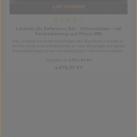
Durchschnittliche Bewertung von 4 von 5 Sternen
Lavardin ISx Reference Rot - Vollverstärker - mit
Fernbedienung und Phono MM
Der Lavardin ISx ist der Nachfolger des Klassikers Lavardin IS.
Der ISx klingt noch authentischer als sein Vorgänger und gehört
preisunabhängig zu den bestklingenden Transistorverstärkern
die wir bisher gehört haben. Der Isx ist jetzt auch optinal mit einer
Varianten ab
3.990,00 €*
Fernbedienung für die Lautstärke erhältlich. Lavardin Verstärker
werden in Handarbeit mit viel musikalischem Sachverstand in
4.878,00 €*
Frankreich gefertigt. Diese Verstärker sind kompromisslos
auf Musikalität getrimmt und könnten Ihre Suche nach dem
endgültigen Verstärker beenden. Es handelt sich um die rote
Ausführung. LOFTSOUND HIGHLIGHTHersteller:Lavardin
Vorführbereit
Technologien, 42 rue de la Republique, 37230 Fondettes,
Frankreich, lavardin@cevl.com
Durchschnittliche Bewertung von 0 von 5 Sternen
Lavardin ISx Reference Schwarz - Vollverstärker
Der Lavardin ISx Reference ist der Nachfolger des Klassikers