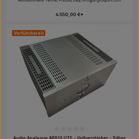
Monsummano Terme, Pistoia, Italy, info@afgroupsrl.com
4.550,00 €*
Vorführbereit
Durchschnittliche Bewertung von 0 von 5 Sternen
Audio Analogue ABSOLUTE - Vollverstärker - Silber