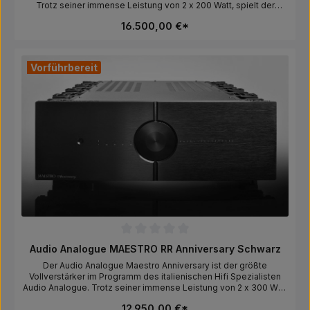
Trotz seiner immense Leistung von 2 x 200 Watt, spielt der
Maestro extrem schnell und leichtfüßig. Ein echter
16.500,00 €*
Traumverstärker für leistungshungrige Lautsprecher.Hersteller:AF
GROUP SRL, Via Cesare Battisti 126G, 51015 Monsummano Terme,
Pistoia, Italy, info@afgroupsrl.com
Vorführbereit
Durchschnittliche Bewertung von 0 von 5 Sternen
Audio Analogue MAESTRO RR Anniversary Schwarz
Der Audio Analogue Maestro Anniversary ist der größte
Vollverstärker im Programm des italienischen Hifi Spezialisten
Audio Analogue. Trotz seiner immense Leistung von 2 x 300 Watt
an 4 Ohm spielt der Maestro extrem schnell und leichtfüßig. Ein
12.950,00 €*
echter Traumverstärker für leistungshungrige Lautsprecher. Es