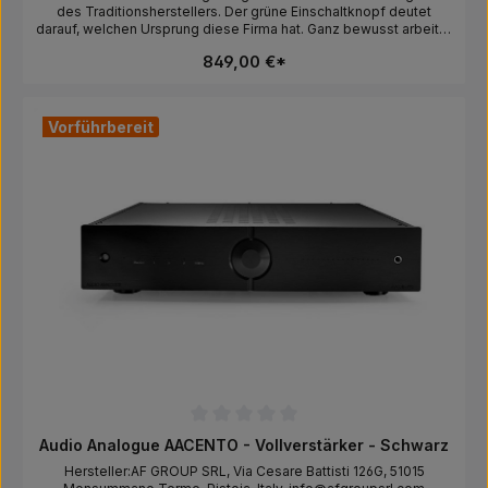
des Traditionsherstellers. Der grüne Einschaltknopf deutet
darauf, welchen Ursprung diese Firma hat. Ganz bewusst arbeitet
AMC mit klassischer Class A/B Verstärkertechnik und nicht wie
849,00 €*
viele andere Hersteller mit Class-D Technik. Der XIA 50se klingt
sehr dynamisch und lebendig mit einem leichten Touch zum
Vintage-Röhren-Sound. In Verbindung mit den Lautsprechern von
Indiana Line, die wir neu in unser Sortiment aufgenommen haben,
Vorführbereit
lässt sich eine sehr gutklingende günstige Anlage
zusammenstellen, die auch gehobenen Ansprüchen gerecht
wird. Der XIA 50se verfügt über einen eingebauten Phono
Eingang sowohl für MM, als auch für MC Tonabnehmer. Über den
Lichtleiter Digitaleingang können direkt ein TV, CD Player oder
Streamer den tollen eingebauten DAC nutzen. Zusätzlich verfügt
der AMC XIA 50 se über eine Klangregelung, die bei vielen
Verstärkern häufig schmerzlich vermisst wird. Ein richtig tolles
Gerät, welches nach unserer Meinung in dieser Preisklasse
klanglich kaum zu toppen ist. Wir haben eine youtube Video zu
genau so einer Anlage gedreht.
Durchschnittliche Bewertung von 0 von 5 Sternen
Audio Analogue AACENTO - Vollverstärker - Schwarz
Hersteller:AF GROUP SRL, Via Cesare Battisti 126G, 51015