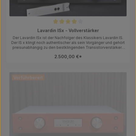
Durchschnittliche Bewertung von 4 von 5 Sternen
Lavardin ISx - Vollverstärker
Der Lavardin ISx ist der Nachfolger des Klassikers Lavardin IS.
Der IS x klingt noch authentischer als sein Vorgänger und gehört
preisunabhängig zu den bestklingenden Transistorverstärkern
die wir bisher gehört haben. Der Isx ist jetzt auch optinal mit einer
2.500,00 €*
Fernbedienung für die Lautstärke erhältlich. Lavardin Verstärker
werden in Handarbeit mit viel musikalischem Sachverstand in
Frankreich gefertigt. Diese Verstärker sind kompromisslos
auf Musikalität getrimmt und könnten Ihre Suche nach dem
Vorführbereit
endgültigen Verstärker beenden. LOFTSOUND HIGHLIGHT
Hersteller: Lavardin Technologien, 42 rue de la Republique,
37230 Fondettes, Frankreich, lavardin@cevl.com