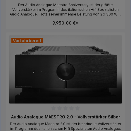
Der Audio Analogue Maestro Anniversary ist der größte
Vollverstärker im Programm des italienischen Hifi Spezialisten
Audio Analogue. Trotz seiner immense Leistung von 2 x 300 Watt
an 4 Ohm spielt der Maestro extrem schnell und leichtfüßig. Ein
9.950,00 €*
echter Traumverstärker für leistungshungrige
Lautsprecher.Hersteller:AF GROUP SRL, Via Cesare Battisti 126G,
51015 Monsummano Terme, Pistoia, Italy, info@afgroupsrl.com
Vorführbereit
Durchschnittliche Bewertung von 0 von 5 Sternen
Audio Analogue MAESTRO 2.0 - Vollverstärker Silber
Der Audio Analogue Maestro 2.0 ist der brandneue Vollverstärker
im Programm des italienischen Hifi Spezialisten Audio Analogue.