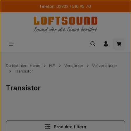
Telefon: 02932 / 510 95 70
Zum Hauptinhalt springen
Waren
Du bist hier:
Home
HIFI
Verstärker
Vollverstärker
Transistor
Transistor
Produkte filtern