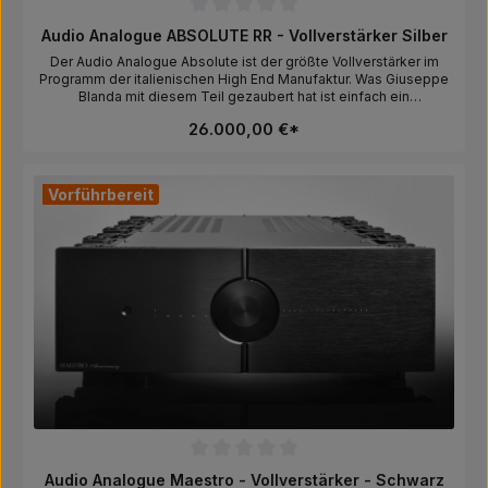
Durchschnittliche Bewertung von 0 von 5 Sternen
Audio Analogue ABSOLUTE RR - Vollverstärker Silber
Der Audio Analogue Absolute ist der größte Vollverstärker im
Programm der italienischen High End Manufaktur. Was Giuseppe
Blanda mit diesem Teil gezaubert hat ist einfach ein
wahrgewordener Traum. Ein Transistor Verstärker mit dem Klang
26.000,00 €*
einer sehr guten Röhrentriode, der jeden erdenklichen
Lautsprecher auf diesem Planeten locker betreiben kann. Der
Absolute kann entweder in reinem Class-A oder im Class A/B
Modus betrieben werden. Ein absoluter Traumverstärker der
Vorführbereit
jeden Accuphase, MacIntosh, T+A, AVM, Devialet ect. richtig alt
aussehen lässt. LOFTSOUND REFERENZ
VERSTÄRKERHersteller:AF GROUP SRL, Via Cesare Battisti 126G,
51015 Monsummano Terme, Pistoia, Italy, info@afgroupsrl.com
Durchschnittliche Bewertung von 0 von 5 Sternen
Audio Analogue Maestro - Vollverstärker - Schwarz