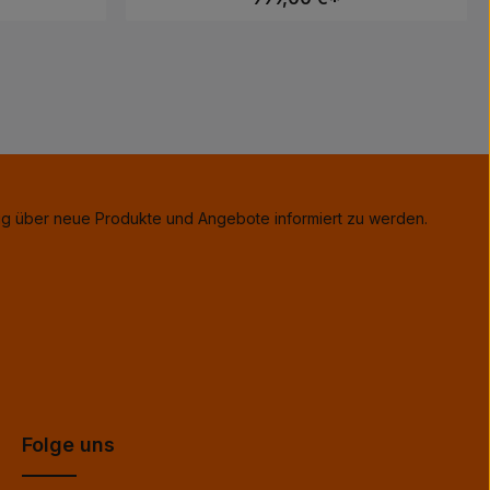
eisklasse hier
 gutklingenden
ler, Über den
rät seinen Ton
ergeben. Per
rem Smartphone
 Atessa kann
rden und kann
ielen: Amazon
onnect, TIDAL
DTracks,
tig über neue Produkte und Angebote informiert zu werden.
ster, Slacker
s sind folgende
, iHeartRadio,
yleigh, Essex,
+44 (0) 1268
 die EU:In der
ligter, der
 erforderlichen
ertriebs KG,
 Segeberg,
s-vertrieb.de
Folge uns