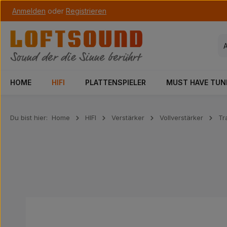
Anmelden
oder
Registrieren
 Hauptinhalt springen
Zur Suche springen
Zur Hauptnavigation springen
HOME
HIFI
PLATTENSPIELER
MUST HAVE TUN
Du bist hier:
Home
HIFI
Verstärker
Vollverstärker
Tr
Bildergalerie überspringen