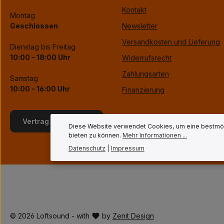
Kontakt
Montag
Geschlossen
Newsletter
Versandkosten und Lieferung
Dienstag bis Freitag
10:00 - 18:00 Uhr
Widerrufsrecht
Zahlungsarten
Samstag
10:00 - 16:00 Uhr
Finanzierung
Vertrag widerrufen
Diese Website verwendet Cookies, um eine bestmög
bieten zu können.
Mehr Informationen ...
Datenschutz
|
Impressum
© 2026 Loftsound - with
by
Zenit Design