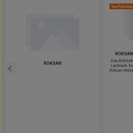
Produktgalerie überspringen
Vorführbe
Durchschnitt
ROKSAN 
Das ROKSAN 
ROKSAN
Laufwerk. Es
Roksan Atess
Streaming-Vo
jedem and
eingebautem 
dieses CD 
Musik wieder
Limited, 24 
7XJ, Unit
740580Verantw
EU ansässi
sicherstellt, 
Vorschrifte
Berliner 
Deutschland,