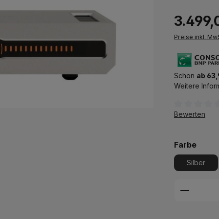
3.499,
Preise inkl. Mw
Schon
ab 63,
Weitere Infor
Durchschnittl
Bewerten
ausw
Farbe
Silber
Produkt