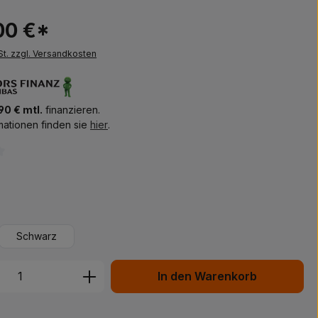
00 €*
St. zzgl. Versandkosten
90 € mtl.
finanzieren.
mationen finden sie
hier
.
iche Bewertung von 0 von 5 Sternen
ählen
Schwarz
 Anzahl: Gib den gewünschten Wert ein 
In den Warenkorb